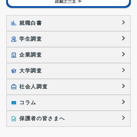
詳細データ
≫
就職白書
学生調査
企業調査
就職プロセス調査
就職活動TOPICS
大学調査
採用に関する調査
大学生の実態調査
採用活動に関するレポート
社会人調査
働きたい組織の特徴
大学生の地域間移動レポート
コラム
就職活動と入社後の就業
就職活動に関するレポート
就業レディネス研究
保護者の皆さまへ
インタビュー記事
調査レポート