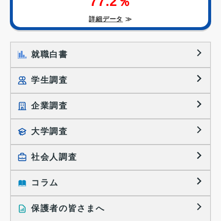
77.2％
詳細データ
≫
就職白書
学生調査
企業調査
就職プロセス調査
就職活動TOPICS
大学調査
採用に関する調査
大学生の実態調査
採用活動に関するレポート
社会人調査
働きたい組織の特徴
大学生の地域間移動レポート
コラム
就職活動と入社後の就業
就職活動に関するレポート
就業レディネス研究
保護者の皆さまへ
インタビュー記事