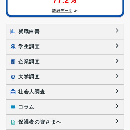
77.2％
詳細データ
≫
就職白書
学生調査
企業調査
就職プロセス調査
就職活動TOPICS
大学調査
採用に関する調査
大学生の実態調査
採用活動に関するレポート
社会人調査
働きたい組織の特徴
大学生の地域間移動レポート
コラム
就職活動と入社後の就業
就職活動に関するレポート
就業レディネス研究
保護者の皆さまへ
インタビュー記事