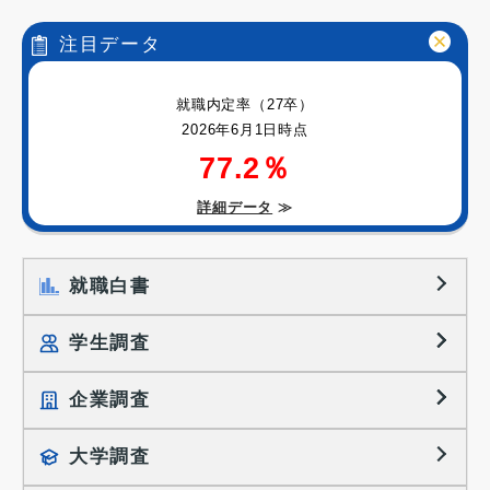
注目データ
就職内定率（27卒）
2026年6月1日時点
77.2％
詳細データ
≫
就職白書
学生調査
企業調査
就職プロセス調査
就職活動TOPICS
大学調査
採用に関する調査
大学生の実態調査