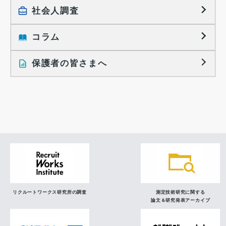
採用活動に関するレポート
社会人調査
働きたい組織の特徴
大学生の地域間移動レポート
コラム
就職活動と入社後の就業
就職活動に関するレポート
就業レディネス研究
保護者の皆さまへ
インタビュー記事
調査レポート
研究員の視点
リクルートワークス研究所の調査
測定技術研究に関する
論文＆研究発表アーカイブ