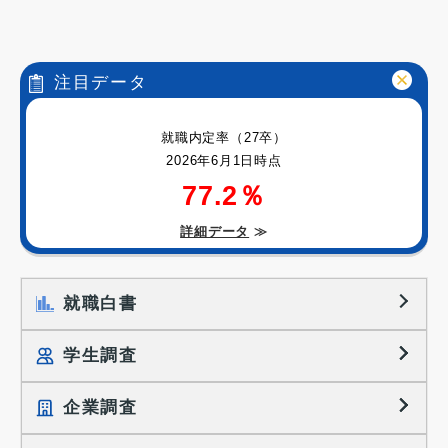
注目データ
就職内定率（27卒）
2026年6月1日時点
77.2％
詳細データ
≫
就職白書
学生調査
企業調査
就職プロセス調査