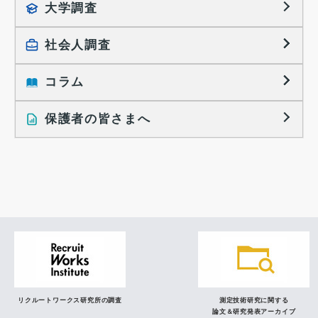
就職活動TOPICS
大学調査
採用に関する調査
大学生の実態調査
採用活動に関するレポート
社会人調査
働きたい組織の特徴
大学生の地域間移動レポート
コラム
就職活動と入社後の就業
就職活動に関するレポート
就業レディネス研究
保護者の皆さまへ
インタビュー記事
調査レポート
研究員の視点
リクルートワークス研究所の調査
測定技術研究に関する
論文＆研究発表アーカイブ