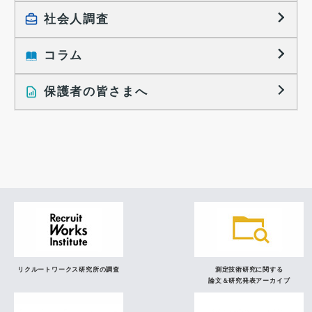
大学生の実態調査
採用活動に関するレポート
社会人調査
働きたい組織の特徴
大学生の地域間移動レポート
コラム
就職活動と入社後の就業
就職活動に関するレポート
就業レディネス研究
保護者の皆さまへ
インタビュー記事
調査レポート
研究員の視点
リクルートワークス研究所の調査
測定技術研究に関する
論文＆研究発表アーカイブ