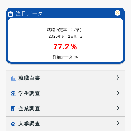
注目データ
就職内定率（27卒）
2026年6月1日時点
77.2％
詳細データ
≫
就職白書
学生調査
企業調査
就職プロセス調査
就職活動TOPICS
大学調査
採用に関する調査