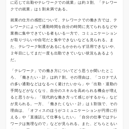
に応じて出勤やテレワークでの就業」は約３割、「テレワー
クでの就業」は１割未満である。
就業の仕方の感想について、テレワークでの働き方では、テ
レワークによって通勤時間を自分の時間に充てられるなどや
業務に集中できている者もいる一方で、コミュニケーション
が取りづらいや自宅だと集中できないなども見られる。ま
た、テレワーク制度があるにもかかわらず活用できないや、
２年目にしてまだ一度も出勤できていない状況もあるよう
だ。
「テレワーク」での働き方についてどう思うか聞いたとこ
ろ、「働きたい・計」は約７割。その理由は、「コロナで人
の多い通勤などはなるべく避けたいから」や「出勤・退勤の
手間などがなくなり、自分のスキルを高められる機会が増え
ると思うから」「現代的な働き方って感じがするから」など
が見られる。一方、「働きたくない・計」は１割強で、その
理由は、「オフィスのほうがコミュニケーションが円滑に行
える」や「直接話して仕事をしたい」「自分の仕事ではテレ
ワークは無理なので」などが見られる。また、どちらともい