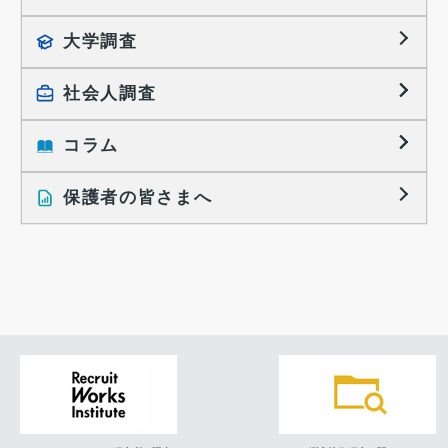
就職活動TOPICS
大学調査
採用に関する調査
大学生の実態調査
採用活動に関するレポート
社会人調査
働きたい組織の特徴
大学生の地域間移動レポート
コラム
就職活動と入社後の就業
就職活動に関するレポート
就業レディネス研究
保護者の皆さまへ
インタビュー記事
調査レポート
研究員の視点