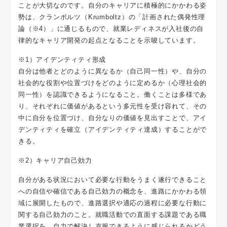
ことが大切なのです。自分のキャリアに積極的にかかわる姿
勢は、クランボルツ（Krumboltz）の「計画された偶発性理
論（※4）」に通じるもので、就業レディネスが入社後の自
律的なキャリア開発の起点となることを示唆しています。
※1）アイデンティティ形成
自分は他者とどのように異なるか（自己同一性）や、自分の
社会的な役割や位置づけをどのように定めるか（心理社会的
同一性）を認識できるようになること。働くことは多様であ
り、それぞれに価値があるという多元性を受け容れて、その
中に自分を位置づけ、自分なりの価値を見出すことで、アイ
デンティティを確立（アイデンティティ達成）することがで
きる。
※2）キャリア自己効力
自分がある状況において必要な行動をうまく遂行できること
への自信や確信である自己効力の概念を、進路にかかわる領
域に展開したもので、進路選択や適応の過程に必要な行動に
関する自己効力のこと。就職活動での直面する課題である職
業選択を、自力で解決し克服できるように感じられるかどう