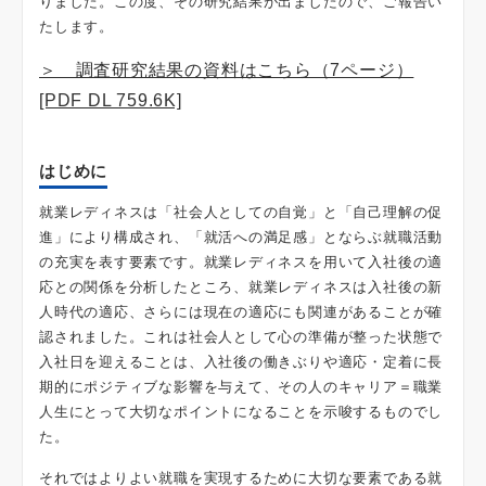
りました。この度、その研究結果が出ましたので、ご報告い
たします。
＞ 調査研究結果の資料はこちら（7ページ）
[PDF DL 759.6K]
はじめに
就業レディネスは「社会人としての自覚」と「自己理解の促
進」により構成され、「就活への満足感」とならぶ就職活動
の充実を表す要素です。就業レディネスを用いて入社後の適
応との関係を分析したところ、就業レディネスは入社後の新
人時代の適応、さらには現在の適応にも関連があることが確
認されました。これは社会人として心の準備が整った状態で
入社日を迎えることは、入社後の働きぶりや適応・定着に長
期的にポジティブな影響を与えて、その人のキャリア＝職業
人生にとって大切なポイントになることを示唆するものでし
た。
それではよりよい就職を実現するために大切な要素である就