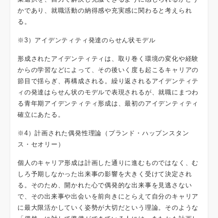
かであり、就職活動の納得感や充実感に関わると考えられ
る。
※3）アイデンティティ発達のらせん状モデル
形成されたアイデンティティは、取り巻く環境の変化や経験
からの学習などによって、その後いく度も起こるキャリアの
節目で揺らぎ、再構成される。繰り返されるアイデンティテ
ィの発達はらせん状のモデルで表現されるが、就職にまつわ
る青年期アイデンティティ形成は、最初のアイデンティティ
確立にあたる。
※4）計画された偶発性理論（プランド・ハップンスタン
ス・セオリー）
個人のキャリア形成は計画した通りに進むものではなく、む
しろ予期しなかった出来事の影響を大きく受けて決定され
る。そのため、開かれた心で偶発的な出来事を見逃さない
で、その出来事や出会いを前向きにとらえて自分のキャリア
に最大限活かしていく姿勢が大切だという理論。そのような