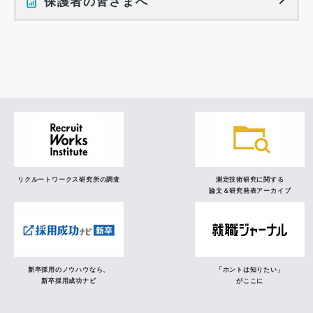
保護者の皆さまへ
インタビュー記事
調査レポート
研究員の視点
リクルートワークス研究所の調査
測定技術研究に関する
論文＆研究発表アーカイブ
新卒採用のノウハウなら、
「ホントは知りたい」
新卒採用成功ナビ
がここに