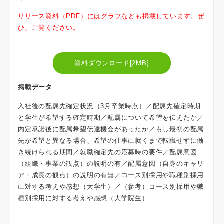
リリース資料（PDF）にはグラフなども掲載しています。ぜ
ひ、ご覧ください。
資料ダウンロード[2MB]
掲載データ
入社後の配属先確定状況（3月卒業時点）／配属先確定時期
と学生が希望する確定時期／配属について希望を伝えたか／
内定承諾後に配属希望伝達機会があったか／もし最初の配属
先が希望と異なる場合、希望の仕事に就くまで転職せずに働
き続けられる期間／就職確定先の応募時の要件／配属意図
（組織・事業の観点）の説明の有／配属意図（自身のキャリ
ア・成長の観点）の説明の有無／コース別採用や職種別採用
に対する考えや感想（大学生）／（参考）コース別採用や職
種別採用に対する考えや感想（大学院生）