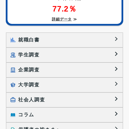
77.2％
詳細データ
≫
就職白書
学生調査
企業調査
就職プロセス調査
就職活動TOPICS
大学調査
採用に関する調査
大学生の実態調査
採用活動に関するレポート
社会人調査
働きたい組織の特徴
大学生の地域間移動レポート
コラム
就職活動と入社後の就業
就職活動に関するレポート
就業レディネス研究