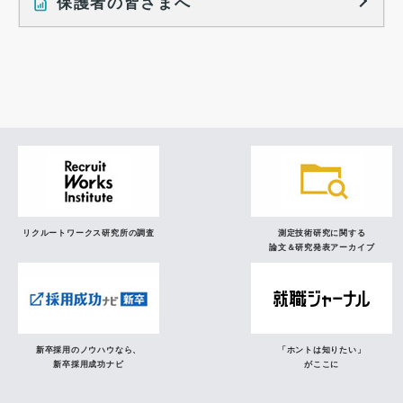
保護者の皆さまへ
インタビュー記事
調査レポート
研究員の視点
リクルートワークス研究所の調査
測定技術研究に関する
論文＆研究発表アーカイブ
新卒採用のノウハウなら、
「ホントは知りたい」
新卒採用成功ナビ
がここに