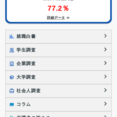
77.2％
詳細データ
≫
就職白書
学生調査
企業調査
就職プロセス調査
就職活動TOPICS
大学調査
採用に関する調査
大学生の実態調査
採用活動に関するレポート
社会人調査
働きたい組織の特徴
大学生の地域間移動レポート
コラム
就職活動と入社後の就業
就職活動に関するレポート
就業レディネス研究