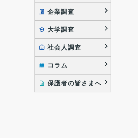
企業調査
就職プロセス調査
就職活動TOPICS
大学調査
採用に関する調査
大学生の実態調査
採用活動に関するレポート
働きたい組織の特徴
社会人調査
大学生の地域間移動レポート
コラム
就職活動と入社後の就業
就職活動に関するレポート
就業レディネス研究
保護者の皆さまへ
インタビュー記事
調査レポート
研究員の視点