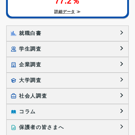
77.2％
詳細データ
≫
就職白書
学生調査
企業調査
就職プロセス調査
就職活動TOPICS
大学調査
採用に関する調査
大学生の実態調査
採用活動に関するレポート
社会人調査
働きたい組織の特徴
大学生の地域間移動レポート
コラム
就職活動と入社後の就業
就職活動に関するレポート
就業レディネス研究
保護者の皆さまへ
インタビュー記事