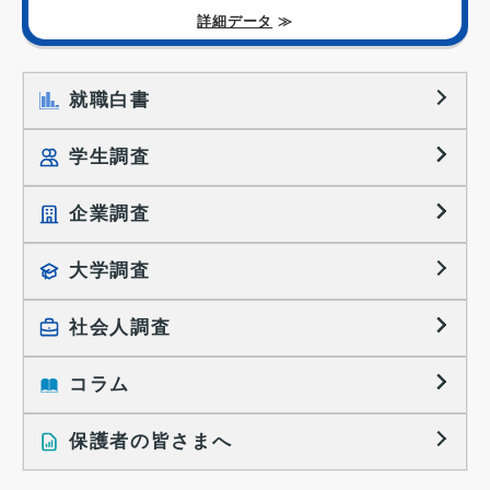
詳細データ
≫
就職白書
学生調査
企業調査
就職プロセス調査
就職活動TOPICS
大学調査
採用に関する調査
大学生の実態調査
採用活動に関するレポート
社会人調査
働きたい組織の特徴
大学生の地域間移動レポート
コラム
就職活動と入社後の就業
就職活動に関するレポート
就業レディネス研究
保護者の皆さまへ
インタビュー記事
調査レポート