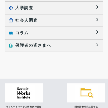
就職活動TOPICS
大学調査
採用に関する調査
大学生の実態調査
採用活動に関するレポート
社会人調査
働きたい組織の特徴
大学生の地域間移動レポート
コラム
就職活動と入社後の就業
就職活動に関するレポート
就業レディネス研究
保護者の皆さまへ
インタビュー記事
調査レポート
研究員の視点
リクルートワークス研究所の調査
測定技術研究に関する