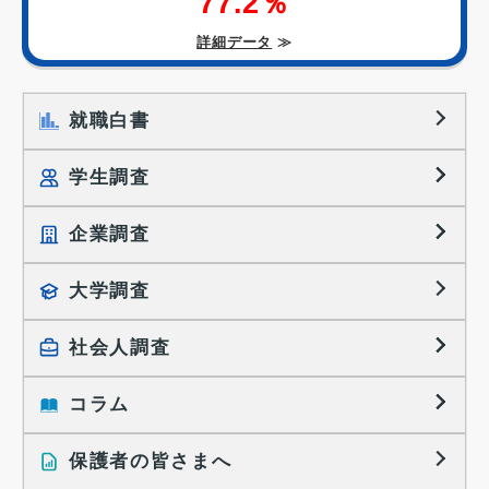
77.2％
詳細データ
≫
就職白書
学生調査
企業調査
就職プロセス調査
就職活動TOPICS
大学調査
採用に関する調査
大学生の実態調査
採用活動に関するレポート
社会人調査
働きたい組織の特徴
大学生の地域間移動レポート
コラム
就職活動と入社後の就業
就職活動に関するレポート
就業レディネス研究
保護者の皆さまへ
インタビュー記事