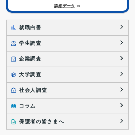
詳細データ
≫
就職白書
学生調査
企業調査
就職プロセス調査
就職活動TOPICS
大学調査
採用に関する調査
大学生の実態調査
採用活動に関するレポート
社会人調査
働きたい組織の特徴
大学生の地域間移動レポート
コラム
就職活動と入社後の就業
就職活動に関するレポート
就業レディネス研究
保護者の皆さまへ
インタビュー記事
調査レポート