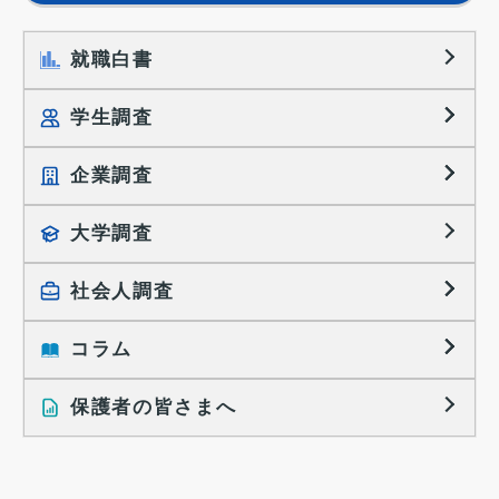
就職白書
学生調査
企業調査
就職プロセス調査
就職活動TOPICS
大学調査
採用に関する調査
大学生の実態調査
採用活動に関するレポート
社会人調査
働きたい組織の特徴
大学生の地域間移動レポート
コラム
就職活動と入社後の就業
就職活動に関するレポート
就業レディネス研究
保護者の皆さまへ
インタビュー記事
調査レポート
研究員の視点