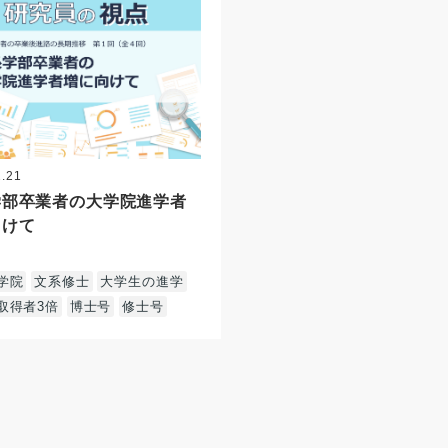
2.21
学部卒業者の大学院進学者
向けて
学院
文系修士
大学生の進学
取得者3倍
博士号
修士号