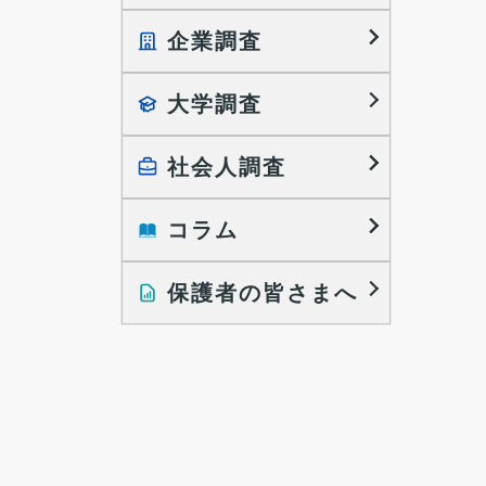
企業調査
就職プロセス調査
就職活動TOPICS
大学調査
採用に関する調査
大学生の実態調査
採用活動に関するレポート
働きたい組織の特徴
社会人調査
大学生の地域間移動レポート
コラム
就職活動と入社後の就業
就職活動に関するレポート
就業レディネス研究
保護者の皆さまへ
インタビュー記事
調査レポート
研究員の視点