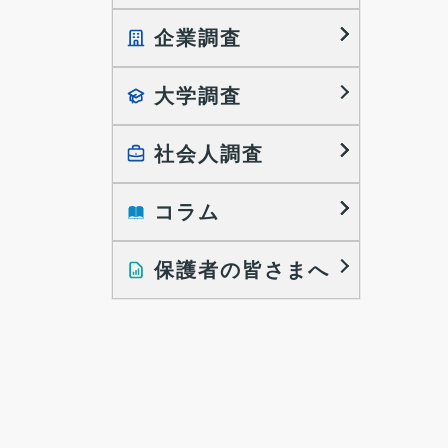
企業調査
就職プロセス調査
就職活動TOPICS
大学調査
採用に関する調査
大学生の実態調査
採用活動に関するレポート
働きたい組織の特徴
社会人調査
大学生の地域間移動レポート
コラム
就職活動と入社後の就業
就職活動に関するレポート
就業レディネス研究
保護者の皆さまへ
インタビュー記事
調査レポート
研究員の視点