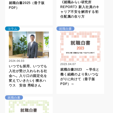
《就職みらい研究所
就職白書2025（冊子版
REPORT》新入社員のキ
PDF）
ャリア不安を解消する初
任配属の在り方
コラム
就職白書
2024.06.03
2023.04.07
いつでも採用、いつでも
就職白書2023 ～学生と
入社が受け入れられる社
働く組織のより良いつな
会へ。入り口の固定化を
がりに向けて（冊子版
変えていきたい| 積水ハ
PDF）～
ウス 安信 秀昭さん
就職白書