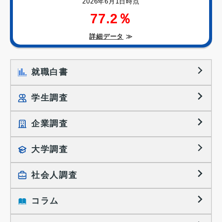
2026年6月1日時点
77.2％
詳細データ
≫
就職白書
学生調査
企業調査
就職プロセス調査
就職活動TOPICS
大学調査
採用に関する調査
大学生の実態調査
採用活動に関するレポート
社会人調査
働きたい組織の特徴
大学生の地域間移動レポート
コラム
就職活動と入社後の就業
就職活動に関するレポート
就業レディネス研究