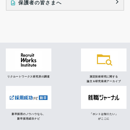
保護者の皆さまへ
インタビュー記事
調査レポート
研究員の視点
リクルートワークス研究所の調査
測定技術研究に関する
論文＆研究発表アーカイブ
新卒採用のノウハウなら、
「ホントは知りたい」
新卒採用成功ナビ
がここに