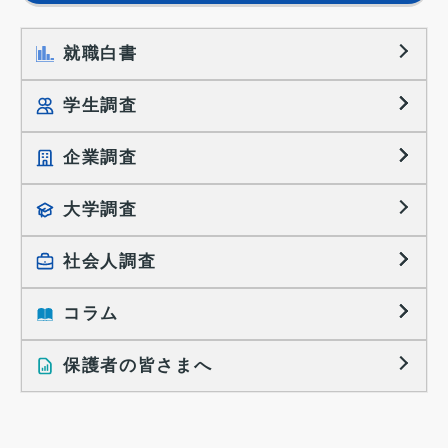
就職白書
学生調査
企業調査
就職プロセス調査
就職活動TOPICS
大学調査
採用に関する調査
大学生の実態調査
採用活動に関するレポート
社会人調査
働きたい組織の特徴
大学生の地域間移動レポート
コラム
就職活動と入社後の就業
就職活動に関するレポート
就業レディネス研究
保護者の皆さまへ
インタビュー記事
調査レポート
研究員の視点