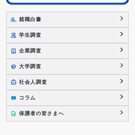
就職白書
学生調査
企業調査
就職プロセス調査
就職活動TOPICS
大学調査
採用に関する調査
大学生の実態調査
採用活動に関するレポート
社会人調査
働きたい組織の特徴
大学生の地域間移動レポート
コラム
就職活動と入社後の就業
就職活動に関するレポート
就業レディネス研究
保護者の皆さまへ
インタビュー記事
調査レポート