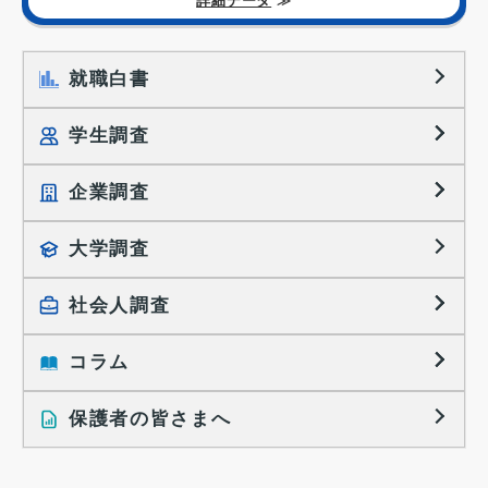
詳細データ
≫
就職白書
学生調査
企業調査
就職プロセス調査
就職活動TOPICS
大学調査
採用に関する調査
大学生の実態調査
採用活動に関するレポート
社会人調査
働きたい組織の特徴
大学生の地域間移動レポート
コラム
就職活動と入社後の就業
就職活動に関するレポート
就業レディネス研究
保護者の皆さまへ
インタビュー記事
調査レポート