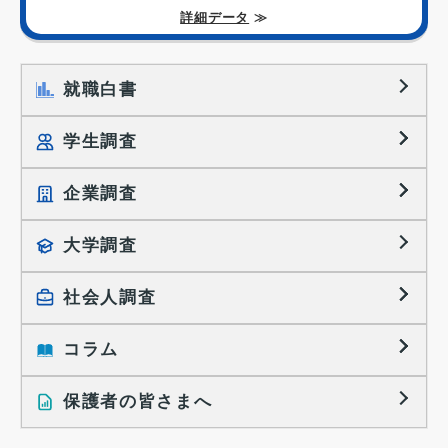
詳細データ
≫
就職白書
学生調査
企業調査
就職プロセス調査
就職活動TOPICS
大学調査
採用に関する調査
大学生の実態調査
採用活動に関するレポート
社会人調査
働きたい組織の特徴
大学生の地域間移動レポート
コラム
就職活動と入社後の就業
就職活動に関するレポート
就業レディネス研究
保護者の皆さまへ
インタビュー記事
調査レポート