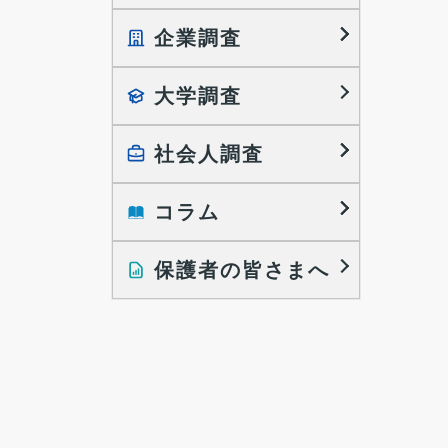
企業調査
就職プロセス調査
就職活動TOPICS
大学調査
採用に関する調査
大学生の実態調査
採用活動に関するレポート
働きたい組織の特徴
社会人調査
大学生の地域間移動レポート
コラム
就職活動と入社後の就業
就職活動に関するレポート
就業レディネス研究
保護者の皆さまへ
インタビュー記事
調査レポート
研究員の視点