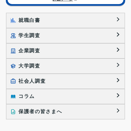
就職白書
学生調査
企業調査
就職プロセス調査
就職活動TOPICS
大学調査
採用に関する調査
大学生の実態調査
採用活動に関するレポート
社会人調査
働きたい組織の特徴
大学生の地域間移動レポート
コラム
就職活動と入社後の就業
就職活動に関するレポート
就業レディネス研究
保護者の皆さまへ
インタビュー記事
調査レポート