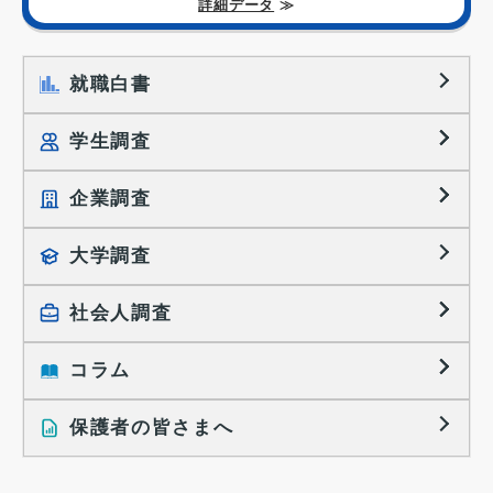
詳細データ
≫
就職白書
学生調査
企業調査
就職プロセス調査
就職活動TOPICS
大学調査
採用に関する調査
大学生の実態調査
採用活動に関するレポート
社会人調査
働きたい組織の特徴
大学生の地域間移動レポート
コラム
就職活動と入社後の就業
就職活動に関するレポート
就業レディネス研究
保護者の皆さまへ
インタビュー記事
調査レポート